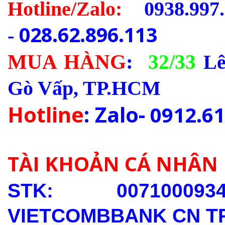
Hotline/Zalo:
0938.997.
028.62.896.113
-
MUA HÀNG
:
32/33
Lê
Gò Vấp, TP.HCM
Hotline
: Zalo-
0912.61
TÀI KHOẢN CÁ NHÂN
STK: 0071000
VIETCOMBBANK CN T