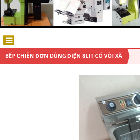
BẾP CHIÊN ĐƠN DÙNG ĐIỆN 8LIT CÓ VÒI XÃ