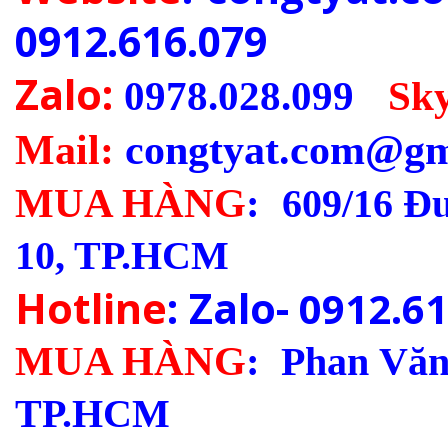
0912.616.079
Zalo:
0978.028.099
-
Sk
Mail:
congtyat.com@gm
MUA HÀNG
:
609/16 Đ
10, TP.HCM
Hotline
: Zalo-
0912.61
MUA HÀNG
:
Phan Văn 
TP.HCM