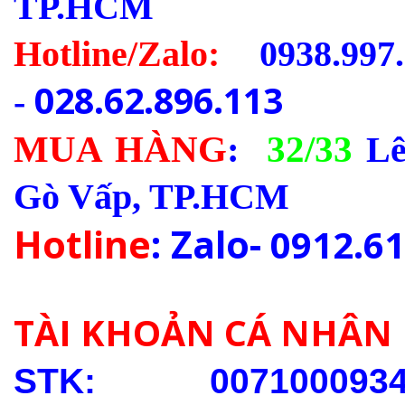
TP.HCM
Hotline/Zalo:
0938.997.
028.62.896.113
-
MUA HÀNG
:
32/33
Lê
Gò Vấp, TP.HCM
Hotline
: Zalo-
0912.61
TÀI KHOẢN CÁ NHÂN
STK: 0071000