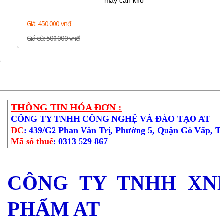
máy cán khô
Giá: 450.000 vnđ
Giá cũ: 500.000 vnđ
THÔNG TIN HÓA ĐƠN :
CÔNG TY TNHH CÔNG NGHỆ VÀ ĐÀO TẠO AT
ĐC
: 439/G2 Phan Văn Trị, Phường 5, Quận Gò Vấp, 
Mã số thuế
: 0313 529 867
CÔNG TY TNHH XN
PHẨM AT