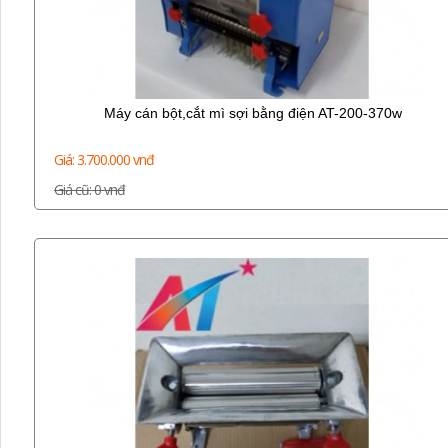
Máy cán bột,cắt mì sợi bằng điện AT-200-370w
Giá: 3.700.000 vnđ
Giá cũ: 0 vnđ