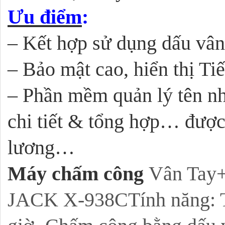
Ưu điểm
:
– Kết hợp sử dụng dấu vân
– Bảo mật cao, hiển thị Ti
– Phần mềm quản lý tên nhâ
chi tiết & tổng hợp… được 
lương…
Máy chấm công
Vân Tay+
JACK X-938CTính năng: Tí