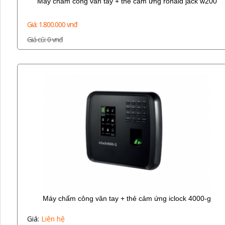
Máy chấm công vân tay + thẻ cảm ứng ronald jack w200
Giá: 1.800.000 vnđ
Giá cũ: 0 vnđ
Máy chấm công vân tay + thẻ cảm ứng iclock 4000-g
Giá:
Liên hệ