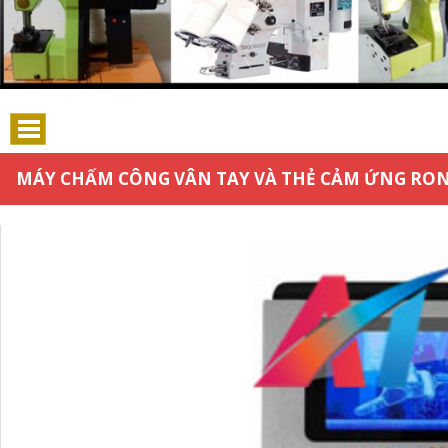
MÁY CHẤM CÔNG VÂN TAY VÀ THẺ CẢM ỨNG RON