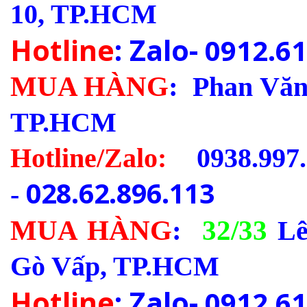
10, TP.HCM
Hotline
: Zalo-
0912.61
MUA HÀNG
:
Phan Văn 
TP.HCM
Hotline/Zalo:
0938.997.
028.62.896.113
-
MUA HÀNG
:
32/33
Lê
Gò Vấp, TP.HCM
Hotline
: Zalo-
0912.61