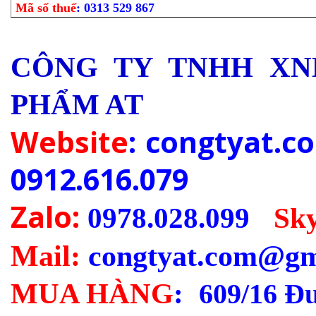
Mã số thuế
: 0313 529 867
CÔNG TY TNHH XN
PHẨM AT
Website
: congtyat.
0912.616.079
Zalo:
0978.028.099
-
Sk
Mail:
congtyat.com@gm
MUA HÀNG
:
609/16 Đ