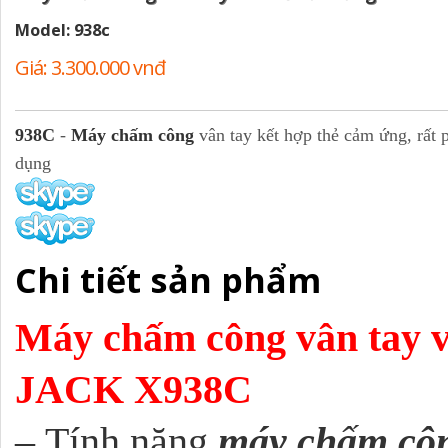
Model: 938c
Giá: 3.300.000 vnđ
Giá cũ: 0 vnđ
938C
-
Máy chấm công
vân tay kết hợp thẻ cảm ứng, rất
dụng
Chi tiết sản phẩm
Máy chấm công vân tay
JACK X938C
– Tính năng
m
áy chấm cô