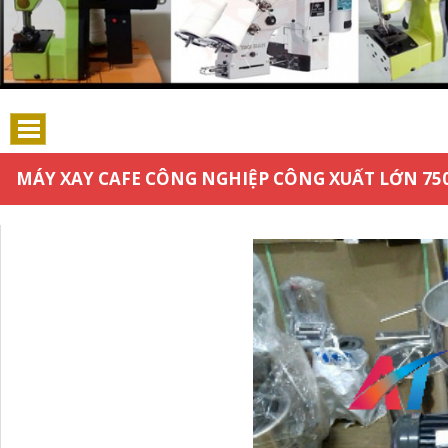
MÁY XAY CAFE CÔNG NGHIỆP CÔNG XUẤT LỚN 750