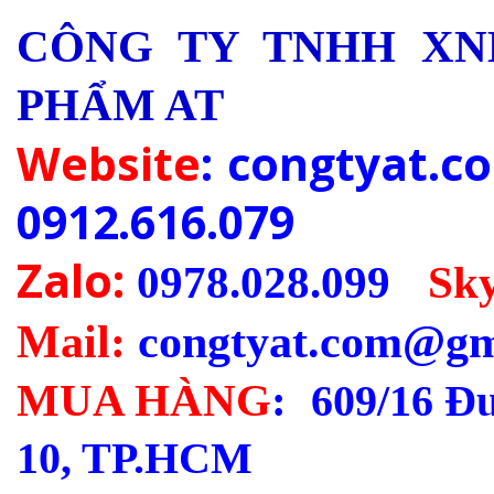
CÔNG TY TNHH XN
PHẨM AT
Website
: congtyat.
0912.616.079
Zalo:
0978.028.099
-
Sk
Mail:
congtyat.com@gm
MUA HÀNG
:
609/16 Đ
10, TP.HCM