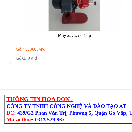
Máy xay cafe 1hp
Giá: 1.990.000 vnđ
Giá cũ: 0 vnđ
THÔNG TIN HÓA ĐƠN :
CÔNG TY TNHH CÔNG NGHỆ VÀ ĐÀO TẠO AT
ĐC
: 439/G2 Phan Văn Trị, Phường 5, Quận Gò Vấp, 
Mã số thuế
: 0313 529 867